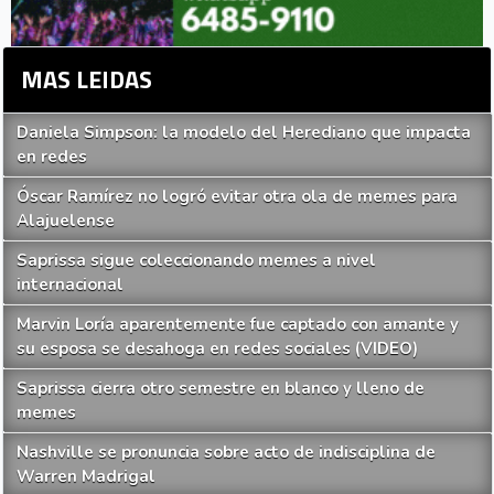
MAS LEIDAS
Daniela Simpson: la modelo del Herediano que impacta
en redes
Óscar Ramírez no logró evitar otra ola de memes para
Alajuelense
Saprissa sigue coleccionando memes a nivel
internacional
Marvin Loría aparentemente fue captado con amante y
su esposa se desahoga en redes sociales (VIDEO)
Saprissa cierra otro semestre en blanco y lleno de
memes
Nashville se pronuncia sobre acto de indisciplina de
Warren Madrigal