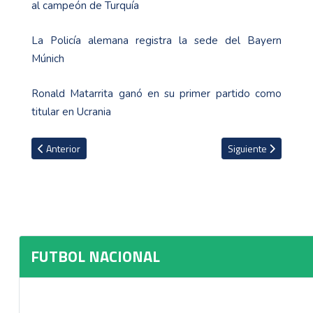
al campeón de Turquía
La Policía alemana registra la sede del Bayern
Múnich
Ronald Matarrita ganó en su primer partido como
titular en Ucrania
Artículo anterior: De no creer: partido entre Grecia y Cartaginés 
Artículo siguiente: 
Anterior
Siguiente
FUTBOL NACIONAL