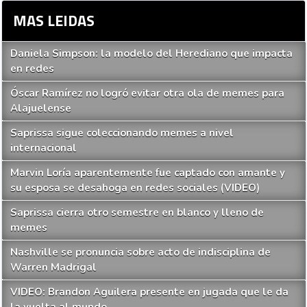
MAS LEIDAS
Daniela Simpson: la modelo del Herediano que impacta
en redes
Óscar Ramírez no logró evitar otra ola de memes para
Alajuelense
Saprissa sigue coleccionando memes a nivel
internacional
Marvin Loría aparentemente fue captado con amante y
su esposa se desahoga en redes sociales (VIDEO)
Saprissa cierra otro semestre en blanco y lleno de
memes
Nashville se pronuncia sobre acto de indisciplina de
Warren Madrigal
VIDEO: Brandon Aguilera presente en jugada que le da
la vuelta al mundo