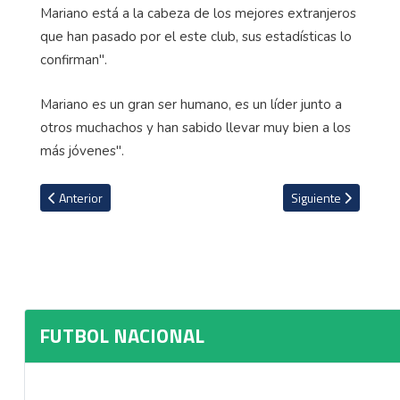
Mariano está a la cabeza de los mejores extranjeros
que han pasado por el este club, sus estadísticas lo
confirman".
Mariano es un gran ser humano, es un líder junto a
otros muchachos y han sabido llevar muy bien a los
más jóvenes".
Artículo anterior: AUDIO: Las palabras de Jeaustin Campos sobre la
Artículo siguiente: 
Anterior
Siguiente
FUTBOL NACIONAL