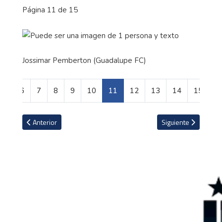
Página 11 de 15
Jossimar Pemberton (Guadalupe FC)
6
7
8
9
10
11
12
13
14
15
Artículo anterior: Viajar a 400 kilómetros por hora: así es el tren
Artículo siguiente: 
Anterior
Siguiente