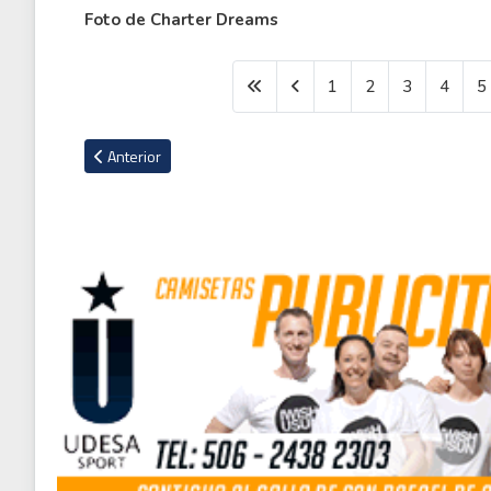
Foto de Charter Dreams
1
2
3
4
5
Artículo anterior: Los memes que dejó la eliminación del Her
Anterior