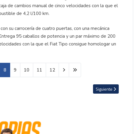
e con su carrocería de cuatro puertas, con una mecánica
a. Entrega 95 caballos de potencia y un par máximo de 200
elocidades con la que el Fiat Tipo consigue homologar un
EXPLORER
2013(Slide
Title 01)
8
9
10
11
12
EXPLORER
EXPLORER
EXPLORER
2013(Slide
2013(Slide
2013(Slide
llones de dólares se convierte en el auto más caro de la historia
Artículo siguiente: L
Siguiente
Title 02)
Title 02)
Caption 02)
EXPLORER
EXPLORER
2013(Slide
2013(Slide
Caption 02)
Caption 02)