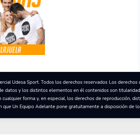
rcial Udesa Sport. Todos los derechos reservados Los derechos 
de datos y los distintos elementos en él contenidos son titularida
ualquier forma y, en especial, los derechos de reproducción, dist
om que Un Equipo Adelante pone gratuitamente a disposición de los 