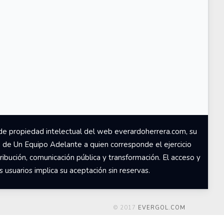
de propiedad intelectual del web everardoherrera.com, su
d de Un Equipo Adelante a quien corresponde el ejercicio
ribución, comunicación pública y transformación. El acceso y
usuarios implica su aceptación sin reservas.
© 2017
EVERGOL.COM