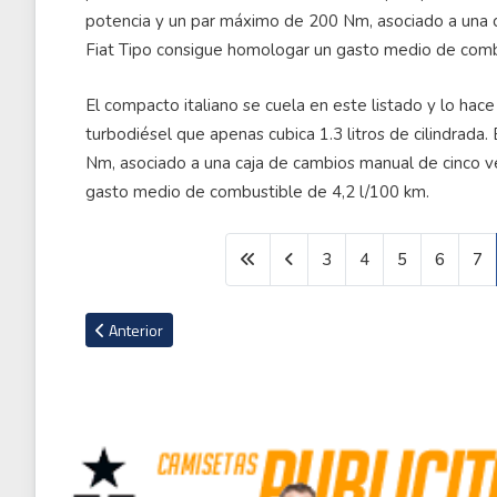
El compacto italiano se cuela en este listado y lo hac
turbodiésel que apenas cubica 1.3 litros de cilindrad
Nm, asociado a una caja de cambios manual de cinco v
gasto medio de combustible de 4,2 l/100 km.
3
4
5
6
7
Artículo anterior: Un Mercedes de 1955 subastado por 142 mi
Anterior