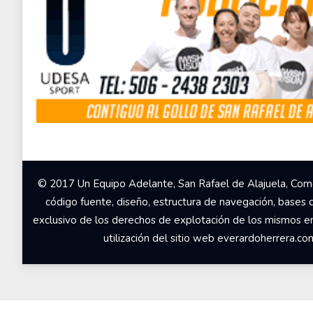
© 2017 Un Equipo Adelante, San Rafael de Alajuela, Come
código fuente, diseño, estructura de navegación, bases 
exclusivo de los derechos de explotación de los mismos en c
utilización del sitio web everardoherrera.c