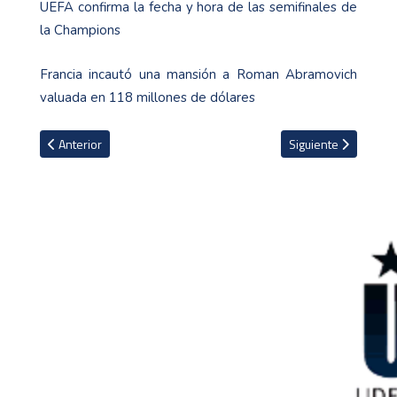
UEFA confirma la fecha y hora de las semifinales de
la Champions
Francia incautó una mansión a Roman Abramovich
valuada en 118 millones de dólares
Artículo anterior: Manuel Antonio en serie de Netflix de grandes
Artículo siguiente: 
Anterior
Siguiente