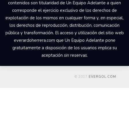
© 2017 Un Equipo Adelante, San Rafael de Alajuela,
Comercial Udesa Sport. Todos los derechos reservados Los
derechos de propiedad intelectual del web
everardoherrera.com, su código fuente, diseño, estructura de
navegación, bases de datos y los distintos elementos en él
contenidos son titularidad de Un Equipo Adelante a quien
corresponde el ejercicio exclusivo de los derechos de
explotación de los mismos en cualquier forma y, en especial,
los derechos de reproducción, distribución, comunicación
pública y transformación. El acceso y utilización del sitio web
everardoherrera.com que Un Equipo Adelante pone
gratuitamente a disposición de los usuarios implica su
aceptación sin reservas.