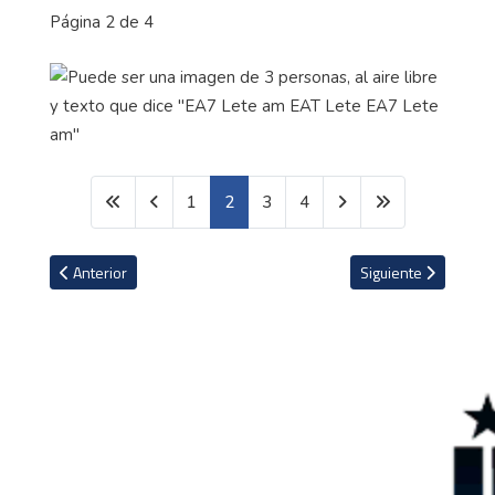
Página 2 de 4
1
2
3
4
Artículo anterior: Las grandes empresas multinacionales que dejar
Artículo siguiente: 
Anterior
Siguiente