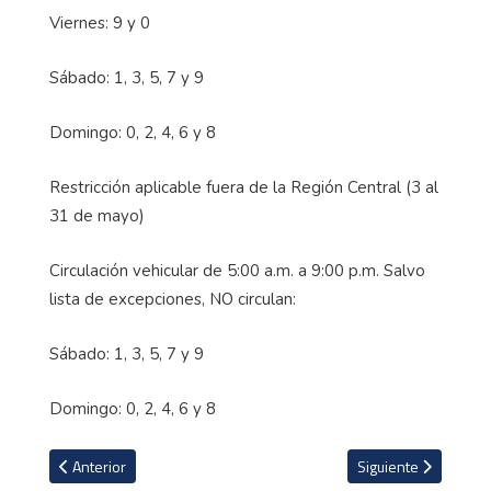
Viernes: 9 y 0
Sábado: 1, 3, 5, 7 y 9
Domingo: 0, 2, 4, 6 y 8
Restricción aplicable fuera de la Región Central (3 al
31 de mayo)
Circulación vehicular de 5:00 a.m. a 9:00 p.m. Salvo
lista de excepciones, NO circulan:
Sábado: 1, 3, 5, 7 y 9
Domingo: 0, 2, 4, 6 y 8
Artículo anterior: El nuevo negocio del "Canelo" Álvarez: abrirá c
Artículo siguiente: E
Anterior
Siguiente