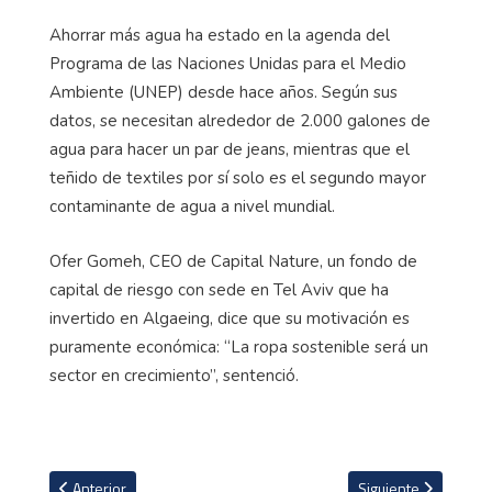
Ahorrar más agua ha estado en la agenda del
Programa de las Naciones Unidas para el Medio
Ambiente (UNEP) desde hace años. Según sus
datos, se necesitan alrededor de 2.000 galones de
agua para hacer un par de jeans, mientras que el
teñido de textiles por sí solo es el segundo mayor
contaminante de agua a nivel mundial.
Ofer Gomeh, CEO de Capital Nature, un fondo de
capital de riesgo con sede en Tel Aviv que ha
invertido en Algaeing, dice que su motivación es
puramente económica: “La ropa sostenible será un
sector en crecimiento”, sentenció.
Artículo anterior: Esposa de Dani Alves, Joana Sanz, le pide el divor
Artículo siguiente:
Anterior
Siguiente