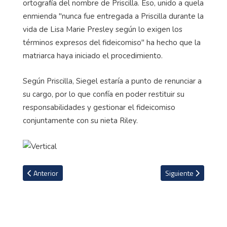
ortografía del nombre de Priscilla. Eso, unido a quela
enmienda "nunca fue entregada a Priscilla durante la
vida de Lisa Marie Presley según lo exigen los
términos expresos del fideicomiso" ha hecho que la
matriarca haya iniciado el procedimiento.
Según Priscilla, Siegel estaría a punto de renunciar a
su cargo, por lo que confía en poder restituir su
responsabilidades y gestionar el fideicomiso
conjuntamente con su nieta Riley.
Artículo anterior: David Beckham sorprende a su admiradora más
Artículo siguiente: D
Anterior
Siguiente