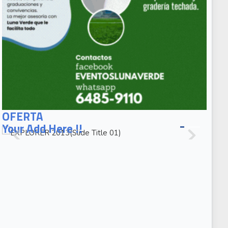
EXPLORER
2013(Slide
OFERTA
Title 01)
Your Add Here !!
EXPLORER
2013(Slide
Caption 02)