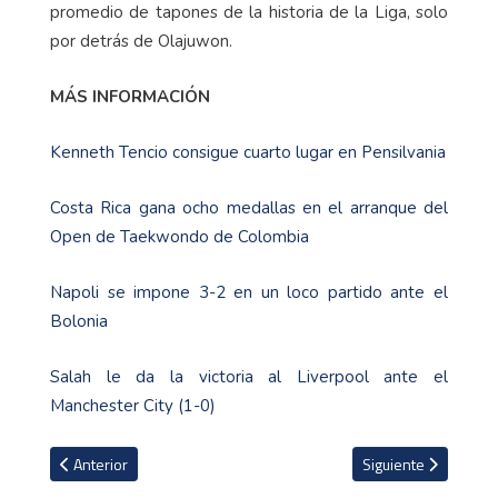
promedio de tapones de la historia de la Liga, solo
por detrás de Olajuwon.
MÁS INFORMACIÓN
Kenneth Tencio consigue cuarto lugar en Pensilvania
Costa Rica gana ocho medallas en el arranque del
Open de Taekwondo de Colombia
Napoli se impone 3-2 en un loco partido ante el
Bolonia
Salah le da la victoria al Liverpool ante el
Manchester City (1-0)
Artículo anterior: La mega apuesta que hizo el cantante Drake a fa
Artículo siguiente: 
Anterior
Siguiente