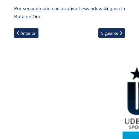
Por segundo año consecutivo Lewandowski gana la
Bota de Oro
Artículo anterior: Joe Biden asegura que Estados Unidos intervend
Artículo siguiente: E
Anterior
Siguiente