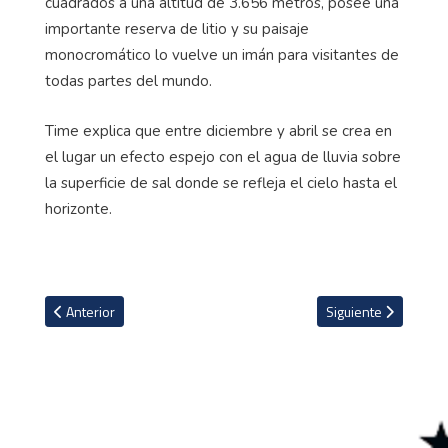
cuadrados a una altitud de 3.656 metros, posee una
importante reserva de litio y su paisaje
monocromático lo vuelve un imán para visitantes de
todas partes del mundo.
Time explica que entre diciembre y abril se crea en
el lugar un efecto espejo con el agua de lluvia sobre
la superficie de sal donde se refleja el cielo hasta el
horizonte.
Artículo anterior: Ryan Giggs y el escándalo por denuncia de su e
Artículo siguiente: 
Anterior
Siguiente