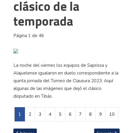
clásico de la
temporada
Página 1 de 46
La noche del viernes los equipos de Saprissa y
Alajuelense igualaron en duelo correspondiente a la
quinta jornada del Torneo de Clausura 2023. Aquí
algunas de las imágenes que dejó el clásico
disputado en Tibás.
1
2
3
4
5
6
7
8
9
10
Artículo anterior: Las mejores imágenes del gran debut de Keylor 
Artículo siguiente: L