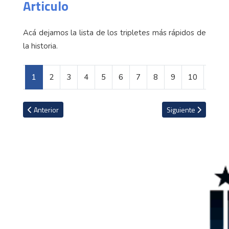
Articulo
Acá dejamos la lista de los tripletes más rápidos de
la historia.
1
2
3
4
5
6
7
8
9
10
Artículo anterior: Consejos para gastar menos combustible
Artículo siguiente: 
Anterior
Siguiente