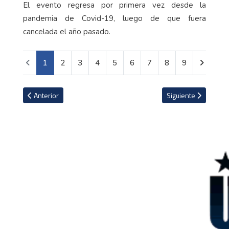
El evento regresa por primera vez desde la
pandemia de Covid-19, luego de que fuera
cancelada el año pasado.
1
2
3
4
5
6
7
8
9
Artículo anterior: Volkswagen presenta su icónica microbús de los 
Artículo siguiente: 
Anterior
Siguiente