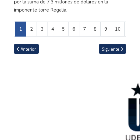
por la suma de 7,3 millones de dólares en la
imponente torre Regalia.
1
2
3
4
5
6
7
8
9
10
Artículo anterior: Los deportistas que más ganancias obtuvieron d
Artículo siguiente: 
Anterior
Siguiente