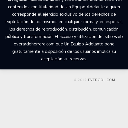
Your Add Here !!
© 2017 Un Equipo Adelante, San Rafael de Alajuela,
Comercial Udesa Sport. Todos los derechos reservados Los
derechos de propiedad intelectual del web
everardoherrera.com, su código fuente, diseño, estructura de
navegación, bases de datos y los distintos elementos en él
contenidos son titularidad de Un Equipo Adelante a quien
corresponde el ejercicio exclusivo de los derechos de
explotación de los mismos en cualquier forma y, en especial,
los derechos de reproducción, distribución, comunicación
pública y transformación. El acceso y utilización del sitio web
everardoherrera.com que Un Equipo Adelante pone
gratuitamente a disposición de los usuarios implica su
aceptación sin reservas.