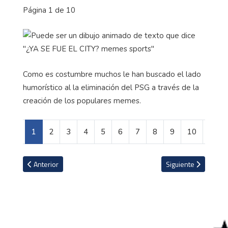
Página 1 de 10
Como es costumbre muchos le han buscado el lado
humorístico al la eliminación del PSG a través de la
creación de los populares memes.
1
2
3
4
5
6
7
8
9
10
Artículo anterior: Las figuras del tenis que más dinero han ganado d
Artículo siguiente: 
Anterior
Siguiente