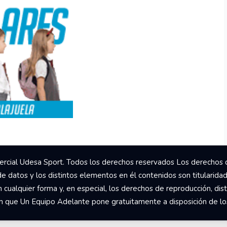
rcial Udesa Sport. Todos los derechos reservados Los derechos 
de datos y los distintos elementos en él contenidos son titularida
ualquier forma y, en especial, los derechos de reproducción, dist
om que Un Equipo Adelante pone gratuitamente a disposición de los 