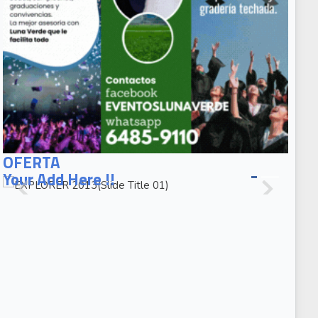
EXPLORER
2013(Slide
OFERTA
Title 01)
Your Add Here !!
EXPLORER
2013(Slide
Caption 02)