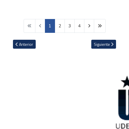
1
2
3
4
Artículo anterior: Shakira sorprendió al anunciar que regalará su 
Artículo siguiente: 
Anterior
Siguiente