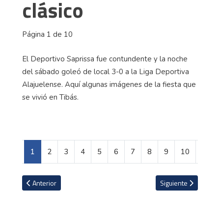
clásico
Página 1 de 10
El Deportivo Saprissa fue contundente y la noche
del sábado goleó de local 3-0 a la Liga Deportiva
Alajuelense. Aquí algunas imágenes de la fiesta que
se vivió en Tibás.
1
2
3
4
5
6
7
8
9
10
Artículo anterior: La gran ciudad petrolera ubicada en el lago más
Artículo siguiente:
Anterior
Siguiente