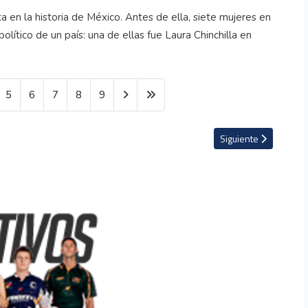
a en la historia de México. Antes de ella, siete mujeres en
olítico de un país: una de ellas fue Laura Chinchilla en
5
6
7
8
9
ue debutará Kylian Mbappé
Artículo siguiente: El
Siguiente