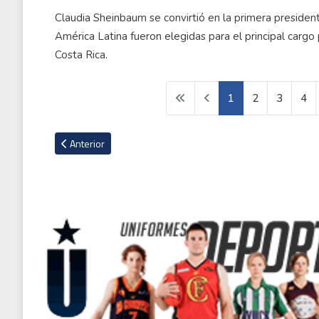
Claudia Sheinbaum se convirtió en la primera president
América Latina fueron elegidas para el principal cargo p
Costa Rica.
1
2
3
4
Artículo anterior: Real Madrid presenta la camiseta con la q
Anterior