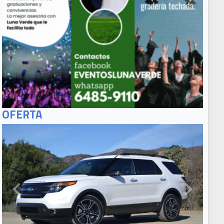
OFERTA
EXPLORER
2013(Slide
Title 02)
EXPLORER
2013(Slide
Caption 02)