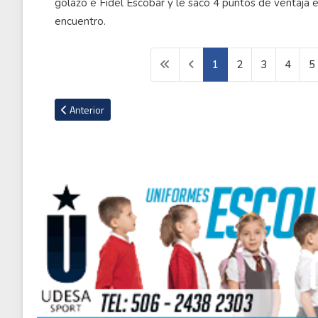
golazo e Fidel Escobar y le sacó 4 puntos de ventaja e
encuentro.
1
2
3
4
5
Artículo anterior: Ricardo Montaner hizo vibrar a Costa Rica 
Anterior