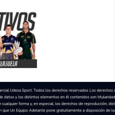
rcial Udesa Sport. Todos los derechos reservados Los derechos 
de datos y los distintos elementos en él contenidos son titularida
ualquier forma y, en especial, los derechos de reproducción, dist
om que Un Equipo Adelante pone gratuitamente a disposición de los 