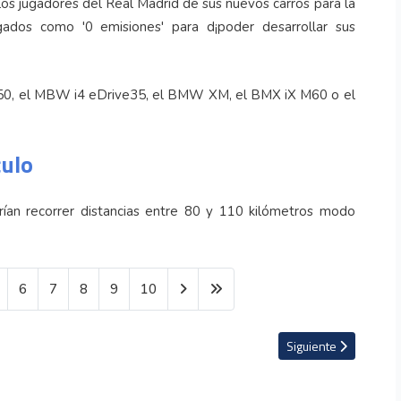
s jugadores del Real Madrid de sus nuevos carros para la
gados como '0 emisiones' para d¡poder desarrollar sus
M50, el MBW i4 eDrive35, el BMW XM, el BMX iX M60 o el
culo
rían recorrer distancias entre 80 y 110 kilómetros modo
6
7
8
9
10
ógrafo de la Vida Silvestre 2023
Artículo siguiente: El
Siguiente