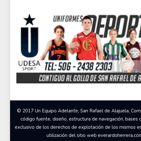
© 2017 Un Equipo Adelante, San Rafael de Alajuela, Come
código fuente, diseño, estructura de navegación, bases 
exclusivo de los derechos de explotación de los mismos en c
utilización del sitio web everardoherrera.c