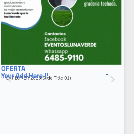
EXPLORER
2013(Slide
OFERTA
Title 01)
Your Add Here !!
EXPLORER
2013(Slide
Caption 02)