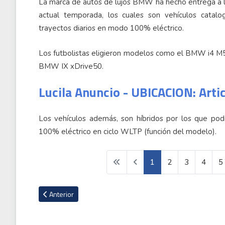
La marca de autos de lujos BMW ha hecho entrega a lo
actual temporada, los cuales son vehículos catalo
trayectos diarios en modo 100% eléctrico.
Los futbolistas eligieron modelos como el BMW i4 
BMW IX xDrive50.
Lucila Anuncio - UBICACION: Arti
Los vehículos además, son híbridos por los que pod
100% eléctrico en ciclo WLTP (función del modelo).
1
2
3
4
5
Artículo anterior: Eligen las mejores imágenes del premio Fot
Anterior