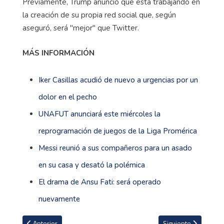
Previamente, Trump anunció que está trabajando en
la creación de su propia red social que, según
aseguró, será "mejor" que Twitter.
MÁS INFORMACIÓN
Iker Casillas acudió de nuevo a urgencias por un
dolor en el pecho
UNAFUT anunciará este miércoles la
reprogramación de juegos de la Liga Promérica
Messi reunió a sus compañeros para un asado
en su casa y desató la polémica
El drama de Ansu Fati: será operado
nuevamente
Artículo anterior: VIDEO: 'Reviven' a Cantinflas para comercial de
Artículo siguiente: I
Anterior
Siguiente