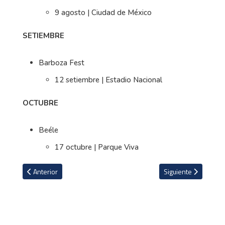
9 agosto | Ciudad de México
SETIEMBRE
Barboza Fest
12 setiembre | Estadio Nacional
OCTUBRE
Beéle
17 octubre | Parque Viva
Artículo anterior: El futbolista más viral previo al Mundial está c
Artículo siguiente:
Anterior
Siguiente