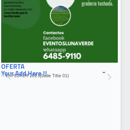
EXPLORER
2013(Slide
OFERTA
Title 01)
Your Add Here !!
EXPLORER
2013(Slide
Caption 02)