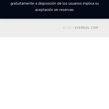
derechos de propiedad intelectual del web
everardoherrera.com, su código fuente, diseño, estructura de
navegación, bases de datos y los distintos elementos en él
contenidos son titularidad de Un Equipo Adelante a quien
corresponde el ejercicio exclusivo de los derechos de
explotación de los mismos en cualquier forma y, en especial,
los derechos de reproducción, distribución, comunicación
pública y transformación. El acceso y utilización del sitio web
everardoherrera.com que Un Equipo Adelante pone
gratuitamente a disposición de los usuarios implica su
aceptación sin reservas.
© 2017
EVERGOL.COM