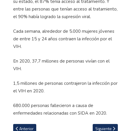
su estado, el 87% tenía acceso al tratamiento. Y
entre las personas que tenían acceso al tratamiento,
el 90% había logrado la supresión viral.
Cada semana, alrededor de 5.000 mujeres jóvenes
de entre 15 y 24 años contraen la infección por el
VIH.
En 2020, 37,7 millones de personas vivían con el
VIH.
1,5 millones de personas contrajeron la infección por
el VIH en 2020.
680.000 personas fallecieron a causa de
enfermedades relacionadas con SIDA en 2020.
Artículo anterior: Ex jugador tico irá a juicio por supuesto tráfico i
Artículo siguiente: C
Anterior
Siguiente