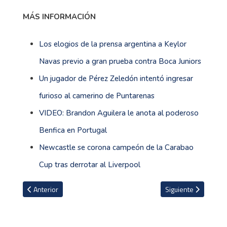
MÁS INFORMACIÓN
Los elogios de la prensa argentina a Keylor
Navas previo a gran prueba contra Boca Juniors
Un jugador de Pérez Zeledón intentó ingresar
furioso al camerino de Puntarenas
VIDEO: Brandon Aguilera le anota al poderoso
Benfica en Portugal
Newcastle se corona campeón de la Carabao
Cup tras derrotar al Liverpool
Artículo anterior: Banda Municipal de Zarcero se presentará en H
Artículo siguiente:
Anterior
Siguiente