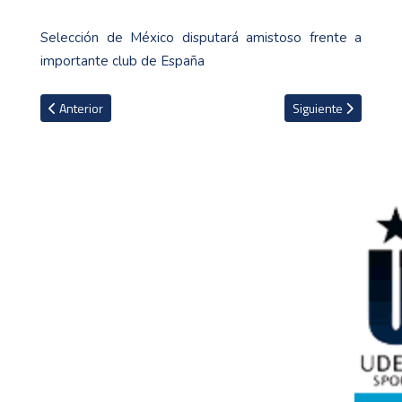
Selección de México disputará amistoso frente a
importante club de España
Artículo anterior: En Italia analizan cobrar entrada a emblemáti
Artículo siguiente: 
Anterior
Siguiente