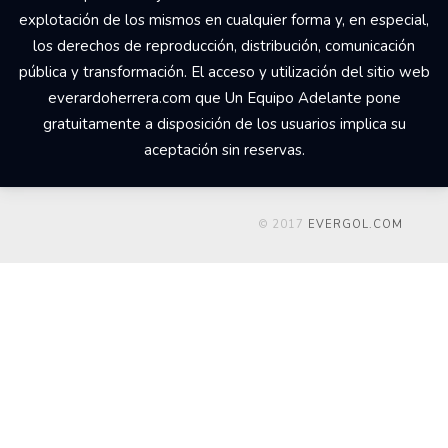
© 2017 Un Equipo Adelante, San Rafael de Alajuela,
Comercial Udesa Sport. Todos los derechos reservados Los
derechos de propiedad intelectual del web
everardoherrera.com, su código fuente, diseño, estructura de
navegación, bases de datos y los distintos elementos en él
contenidos son titularidad de Un Equipo Adelante a quien
corresponde el ejercicio exclusivo de los derechos de
explotación de los mismos en cualquier forma y, en especial,
los derechos de reproducción, distribución, comunicación
pública y transformación. El acceso y utilización del sitio web
everardoherrera.com que Un Equipo Adelante pone
gratuitamente a disposición de los usuarios implica su
aceptación sin reservas.