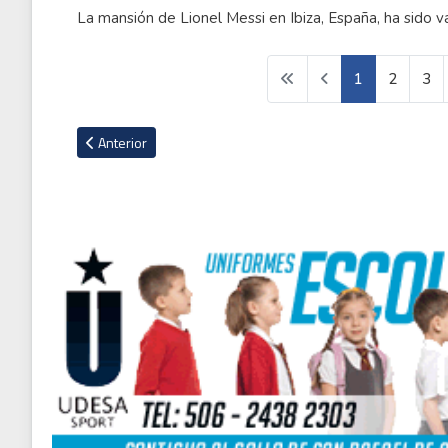
La mansión de Lionel Messi en Ibiza, España, ha sido v
1
2
3
Artículo anterior: La NASA ficha a famoso preparador físico d
Anterior