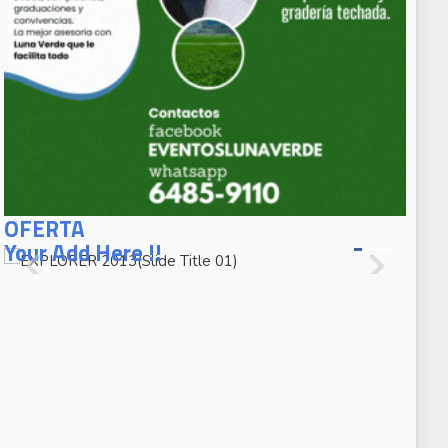
EXPLORER
2013(Slide
OFERTA
Title 01)
EXPLORER
2013(Slide
Caption 02)