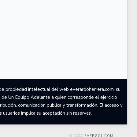
de propiedad intelectual del web everardoherrera.com, su
d de Un Equipo Adelante a quien corresponde el ejercicio
ribución, comunicación pública y transformación. El acceso y
usuarios implica su aceptación sin reservas.
© 2017
EVERGOL.COM