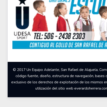
© 2017 Un Equipo Adelante, San Rafael de Alajuela, Come
código fuente, diseño, estructura de navegación, bases 
exclusivo de los derechos de explotación de los mismos en c
utilización del sitio web everardoherrera.c