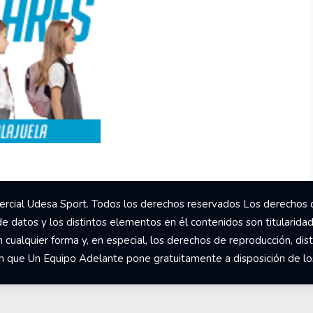
rcial Udesa Sport. Todos los derechos reservados Los derechos 
de datos y los distintos elementos en él contenidos son titularida
ualquier forma y, en especial, los derechos de reproducción, dist
om que Un Equipo Adelante pone gratuitamente a disposición de los 