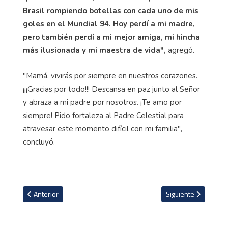
Brasil rompiendo botellas con cada uno de mis
goles en el Mundial 94. Hoy perdí a mi madre,
pero también perdí a mi mejor amiga, mi hincha
más ilusionada y mi maestra de vida",
agregó.
"Mamá, vivirás por siempre en nuestros corazones.
¡¡¡Gracias por todo!!! Descansa en paz junto al Señor
y abraza a mi padre por nosotros. ¡Te amo por
siempre! Pido fortaleza al Padre Celestial para
atravesar este momento difícil con mi familia",
concluyó.
Artículo anterior: Los impresionantes salarios brutos de médicos e
Artículo siguiente: 
Anterior
Siguiente