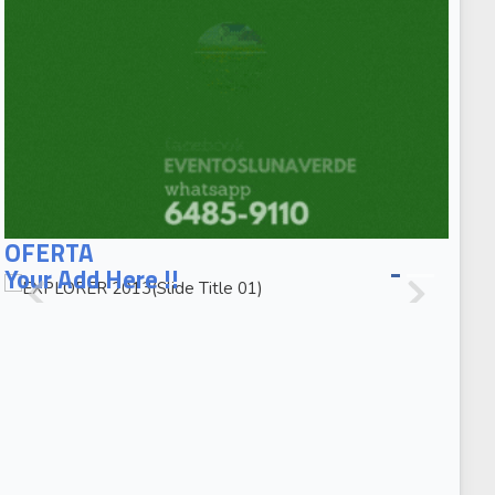
EXPLORER
2013(Slide
OFERTA
Title 01)
EXPLORER
2013(Slide
Caption 02)