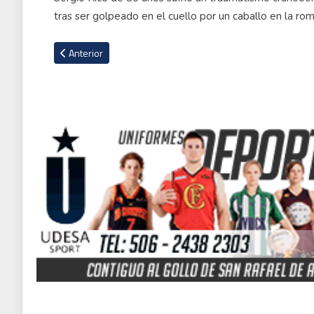
tras ser golpeado en el cuello por un caballo en la rom
Artículo anterior: Con muchas interrogantes inauguran el T
Anterior