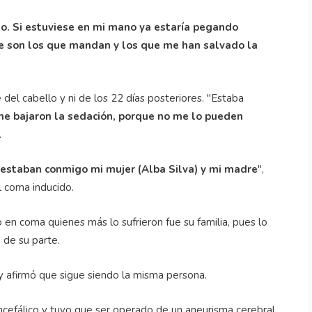
o. Si estuviese en mi mano ya estaría pegando
ue son los que mandan y los que me han salvado la
el cabello y ni de los 22 días posteriores. "Estaba
me bajaron la sedación, porque no me lo pueden
.
estaban conmigo mi mujer (Alba Silva) y mi madre
",
l coma inducido.
en coma quienes más lo sufrieron fue su familia, pues lo
 de su parte.
 y afirmó que sigue siendo la misma persona.
ncefálico y tuvo que ser operado de un aneurisma cerebral