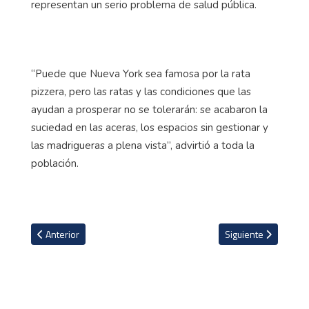
representan un serio problema de salud pública.
“Puede que Nueva York sea famosa por la rata
pizzera, pero las ratas y las condiciones que las
ayudan a prosperar no se tolerarán: se acabaron la
suciedad en las aceras, los espacios sin gestionar y
las madrigueras a plena vista”, advirtió a toda la
población.
Artículo anterior: 21 ticos presentes en el nuevo videojuego EA S
Artículo siguiente: 
Anterior
Siguiente