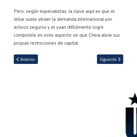
Pero, según especialistas, la clave aquí es que el
dólar suele atraer la demanda internacional por
activos seguros y el yuan difícilmente logre
competirle en este aspecto sin que China alivie sus
propias restricciones de capital.
Artículo anterior: Francia prohíbe los vuelos internos cortos si hay
Artículo siguiente: 
Anterior
Siguiente