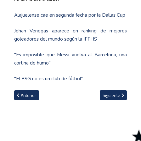
Alajuelense cae en segunda fecha por la Dallas Cup
Johan Venegas aparece en ranking de mejores
goleadores del mundo según la IFFHS
"Es imposible que Messi vuelva al Barcelona, una
cortina de humo"
"El PSG no es un club de fútbol"
Artículo anterior: Futbolista neerlandés sentenciado a prisión tr
Artículo siguiente: ¿
Anterior
Siguiente