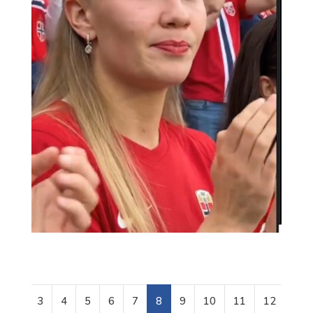
3
4
5
6
7
8
9
10
11
12