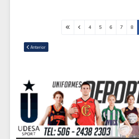
4
5
6
7
8
Artículo anterior: Herediana se corona como la Miss Univers
Anterior