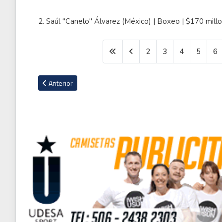
2. Saúl "Canelo" Álvarez (México) | Boxeo | $170 mill
2
3
4
5
6
Artículo anterior: Patrick Sequeira celebró la permanencia 
Anterior