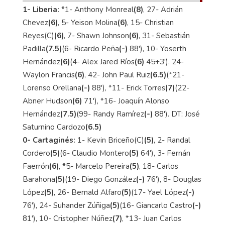
1- Liberia:
*1- Anthony Monreal
(8)
, 27- Adrián
Chevez
(6)
, 5- Yeison Molina
(6)
, 15- Christian
Reyes(C)
(6)
, 7- Shawn Johnson
(6)
, 31- Sebastián
Padilla
(7.5)
(6- Ricardo Peña
(-)
88'), 10- Yoserth
Hernández
(6)
(4- Alex Jared Ríos
(6)
45+3'), 24-
Waylon Francis
(6)
, 42- John Paul Ruiz
(6.5)
(*21-
Lorenso Orellana
(-)
88'), *11- Erick Torres
(7)
(22-
Abner Hudson
(6)
71'), *16- Joaquín Alonso
Hernández
(7.5)
(99- Randy Ramírez
(-)
88'). DT: José
Saturnino Cardozo
(6.5)
0- Cartaginés:
1- Kevin Briceño(C)
(5)
, 2- Randal
Cordero
(5)
(6- Claudio Montero
(5)
64'), 3- Fernán
Faerrón
(6)
, *5- Marcelo Pereira
(5)
, 18- Carlos
Barahona
(5)
(19- Diego González
(-)
76'), 8- Douglas
López
(5)
, 26- Bernald Alfaro
(5)
(17- Yael López
(-)
76'), 24- Suhander Zúñiga
(5)
(16- Giancarlo Castro
(-)
81'), 10- Cristopher Núñez
(7)
, *13- Juan Carlos