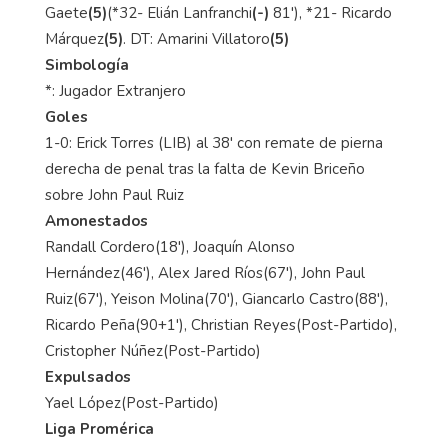
Gaete
(5)
(*32- Elián Lanfranchi
(-)
81'), *21- Ricardo
Márquez
(5)
. DT: Amarini Villatoro
(5)
Simbología
*: Jugador Extranjero
Goles
1-0: Erick Torres (LIB) al 38' con remate de pierna
derecha de penal tras la falta de Kevin Briceño
sobre John Paul Ruiz
Amonestados
Randall Cordero(18'), Joaquín Alonso
Hernández(46'), Alex Jared Ríos(67'), John Paul
Ruiz(67'), Yeison Molina(70'), Giancarlo Castro(88'),
Ricardo Peña(90+1'), Christian Reyes(Post-Partido),
Cristopher Núñez(Post-Partido)
Expulsados
Yael López(Post-Partido)
Liga Promérica