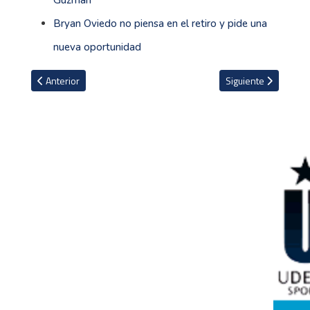
Guzmán
Bryan Oviedo no piensa en el retiro y pide una
nueva oportunidad
Artículo anterior: Paulo Wanchope satisfecho con el desempeño d
Artículo siguiente: 
Anterior
Siguiente