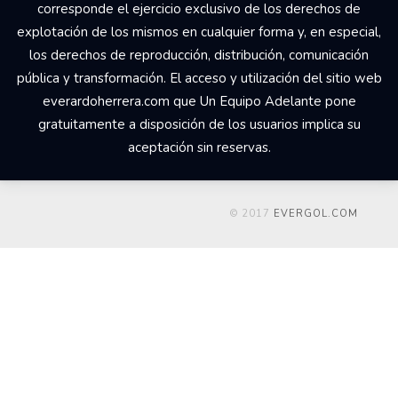
Your Add Here !!
© 2017 Un Equipo Adelante, San Rafael de Alajuela,
Comercial Udesa Sport. Todos los derechos reservados Los
derechos de propiedad intelectual del web
everardoherrera.com, su código fuente, diseño, estructura de
navegación, bases de datos y los distintos elementos en él
contenidos son titularidad de Un Equipo Adelante a quien
corresponde el ejercicio exclusivo de los derechos de
explotación de los mismos en cualquier forma y, en especial,
los derechos de reproducción, distribución, comunicación
pública y transformación. El acceso y utilización del sitio web
everardoherrera.com que Un Equipo Adelante pone
gratuitamente a disposición de los usuarios implica su
aceptación sin reservas.