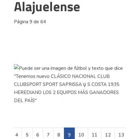
Alajuelense
Página 9 de 64
4
5
6
7
8
9
10
11
12
13