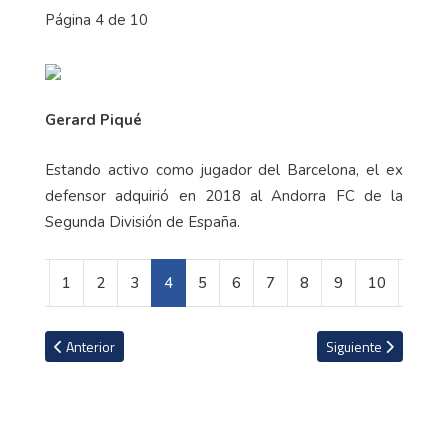
Página 4 de 10
Gerard Piqué
Estando activo como jugador del Barcelona, el ex
defensor adquirió en 2018 al Andorra FC de la
Segunda División de España.
1
2
3
4
5
6
7
8
9
10
Artículo anterior: Daniela Simpson: la modelo del Herediano que 
Artículo siguiente: 
Anterior
Siguiente