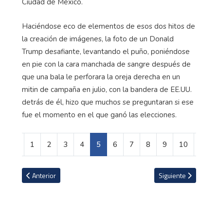
Ciudad de México.
Haciéndose eco de elementos de esos dos hitos de
la creación de imágenes, la foto de un Donald
Trump desafiante, levantando el puño, poniéndose
en pie con la cara manchada de sangre después de
que una bala le perforara la oreja derecha en un
mitin de campaña en julio, con la bandera de EE.UU.
detrás de él, hizo que muchos se preguntaran si ese
fue el momento en el que ganó las elecciones.
1
2
3
4
5
6
7
8
9
10
Artículo anterior: Nueva Zelanda y Australia ya recibieron el 2025
Artículo siguiente: A
Anterior
Siguiente