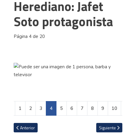
Herediano: Jafet
Soto protagonista
Página 4 de 20
1
2
3
4
5
6
7
8
9
10
Artículo anterior: Las bellas modelos de la Vuelta a Guatemala
Artículo siguiente: 
Anterior
Siguiente