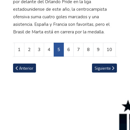
por delante del Orlando Pride en la liga
estadounidense de este año, la centrocampista
ofensiva suma cuatro goles marcados y una
asistencia. España y Francia son favoritas, pero el
Brasil de Marta está en carrera por la medalla.
1
2
3
4
5
6
7
8
9
10
Artículo anterior: La pareja que se enamoró escalando ilegalmente
Artículo siguiente: 
Anterior
Siguiente