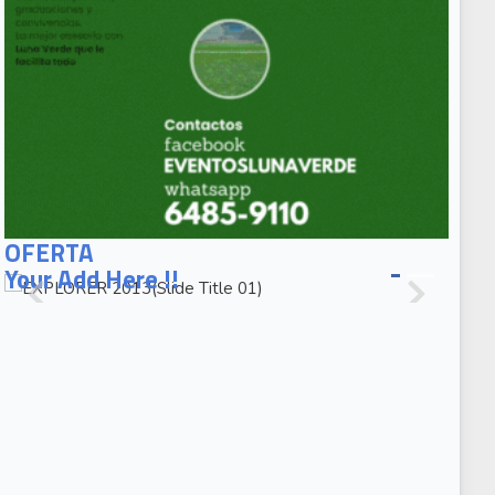
EXPLORER
2013(Slide
OFERTA
Title 01)
Your Add Here !!
EXPLORER
2013(Slide
Caption 02)