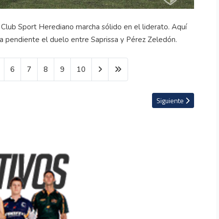
 Club Sport Herediano marcha sólido en el liderato. Aquí
a pendiente el duelo entre Saprissa y Pérez Zeledón.
6
7
8
9
10
ura
Artículo siguiente: L
Siguiente